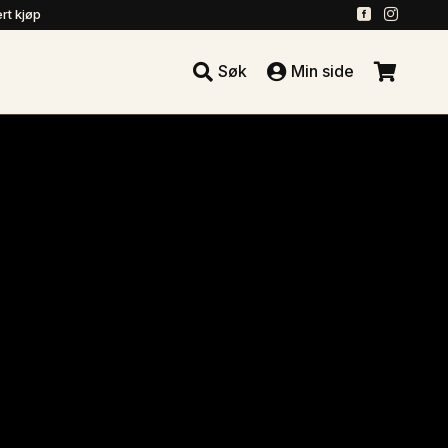
.
.
rt kjøp





Søk
Min side
.