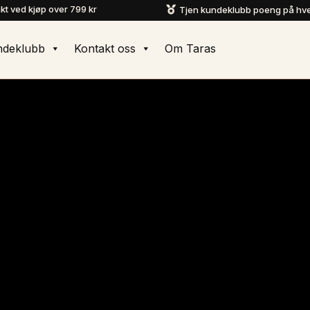
akt ved kjøp over 799 kr
Tjen kundeklubb poeng på hve

ndeklubb
Kontakt oss
Om Taras