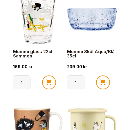
Venner
i
For
stuen
Alltid
antall
2025
antall
Mummi glass 22cl
Mummi Skål Aqua/Blå
Sammen
35cl
169.00
kr
239.00
kr
Mummi
Mummi
glass
Skål
22cl
Aqua/Blå
Sammen
35cl
antall
antall