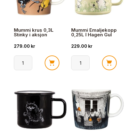
Mummi krus 0,3L
Mummi Emaljekopp
Stinky i aksjon
0,25L I Hagen Gul
279.00
kr
229.00
kr
Mummi
Mummi
krus
Emaljekopp
0,3L
0,25L
Stinky
I
i
Hagen
aksjon
Gul
antall
antall