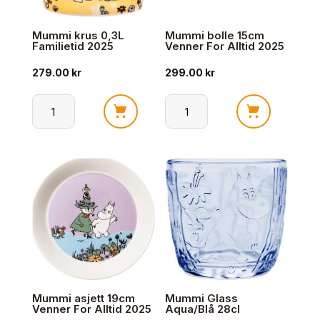
Mummi krus 0,3L
Mummi bolle 15cm
Familietid 2025
Venner For Alltid 2025
279.00
kr
299.00
kr
Mummi
Mummi
krus
bolle
0,3L
15cm
Familietid
Venner
2025
For
antall
Alltid
2025
antall
Mummi asjett 19cm
Mummi Glass
Venner For Alltid 2025
Aqua/Blå 28cl