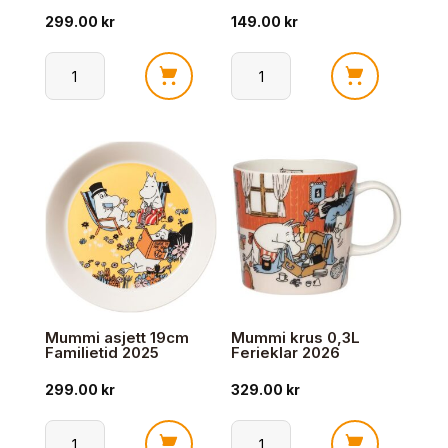
299.00
kr
149.00
kr
Mummi
Mummi
asjett
Glass
19cm
Aqua/Blå
Venner
28cl
For
antall
Alltid
2025
antall
Mummi asjett 19cm
Mummi krus 0,3L
Familietid 2025
Ferieklar 2026
299.00
kr
329.00
kr