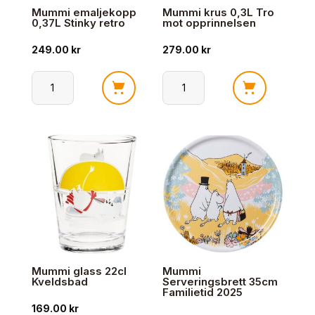
Mummi emaljekopp
Mummi krus 0,3L Tro
0,37L Stinky retro
mot opprinnelsen
249.00
kr
279.00
kr
Mummi
Mummi
emaljekopp
krus
0,37L
0,3L
Stinky
Tro
retro
mot
antall
opprinnelsen
antall
Mummi glass 22cl
Mummi
Kveldsbad
Serveringsbrett 35cm
Familietid 2025
169.00
kr