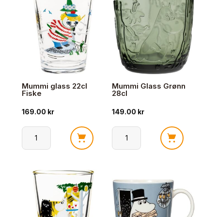
På
Familie
Ferie
Tid
antall
2025
antall
Mummi glass 22cl
Mummi Glass Grønn
Fiske
28cl
169.00
kr
149.00
kr
Mummi
Mummi
glass
Glass
22cl
Grønn
Fiske
28cl
antall
antall