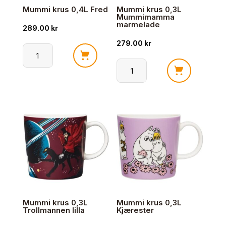
Mummi krus 0,4L Fred
Mummi krus 0,3L
Mummimamma
marmelade
289.00
kr
279.00
kr
Mummi
krus
Mummi
0,4L
krus
Fred
0,3L
antall
Mummimamma
marmelade
antall
Mummi krus 0,3L
Mummi krus 0,3L
Trollmannen lilla
Kjærester