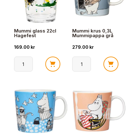
Mummi glass 22cl
Mummi krus 0,3L
Hagefest
Mummipappa grå
169.00
kr
279.00
kr
Mummi
Mummi
glass
krus
22cl
0,3L
Hagefest
Mummipappa
antall
grå
antall