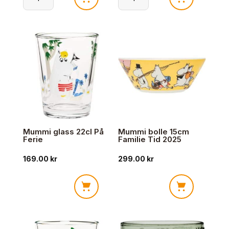
Mummi
Mummi
asjett
krus
19cm
0,3L
Familietid
Ferieklar
2025
2026
antall
antall
Mummi glass 22cl På
Mummi bolle 15cm
Ferie
Familie Tid 2025
169.00
kr
299.00
kr
Mummi
Mummi
glass
bolle
22cl
15cm