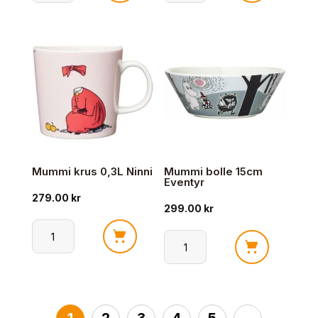
Tefat
emaljekopp
15cm
0,15L
Venner
Epler
For
antall
Alltid
2025
antall
Mummi krus 0,3L Ninni
Mummi bolle 15cm
Eventyr
279.00
kr
299.00
kr
Mummi
Mummi
krus
bolle
0,3L
15cm
Ninni
Eventyr