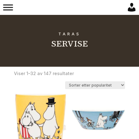
TARAS
SERVISE
Sortert
Viser 1–32 av 147 resultater
etter
propularitet