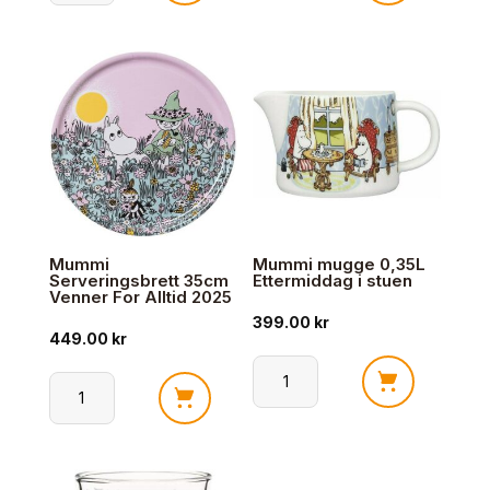
krus
krus
0,3L
0,3L
Snusmumrikken
Sov
antall
godt
antall
Mummi
Mummi mugge 0,35L
Serveringsbrett 35cm
Ettermiddag i stuen
Venner For Alltid 2025
399.00
kr
449.00
kr
Mummi
Mummi
mugge
Serveringsbrett
0,35L
35cm
Ettermiddag