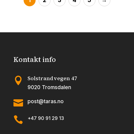
1
2
3
4
5
→
antall
antall
Kontakt info
Solstrandvegen 47

9020 Tromsdalen

post@taras.no

+47 90 91 29 13