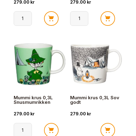
279.00
kr
279.00
kr
Mummi
Mummi
krus
krus
0,3L
0,3L
Trollmannen
Kjærester
lilla
antall
antall
Mummi krus 0,3L
Mummi krus 0,3L Sov
Snusmumrikken
godt
279.00
kr
279.00
kr
Mummi
Mummi