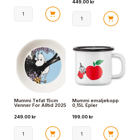
449.00
kr
Mummi
Mummi
glass
Serveringsbrett
22cl
35cm
Kveldsbad
Familietid
antall
2025
antall
Mummi Tefat 15cm
Mummi emaljekopp
Venner For Alltid 2025
0,15L Epler
249.00
kr
199.00
kr
Mummi
Mummi