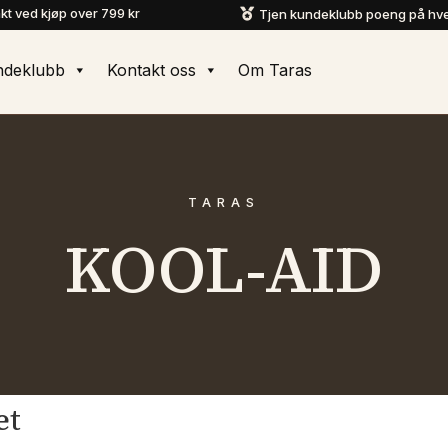
akt ved kjøp over 799 kr
Tjen kundeklubb poeng på hve

ndeklubb
Kontakt oss
Om Taras
TARAS
KOOL-AID
et