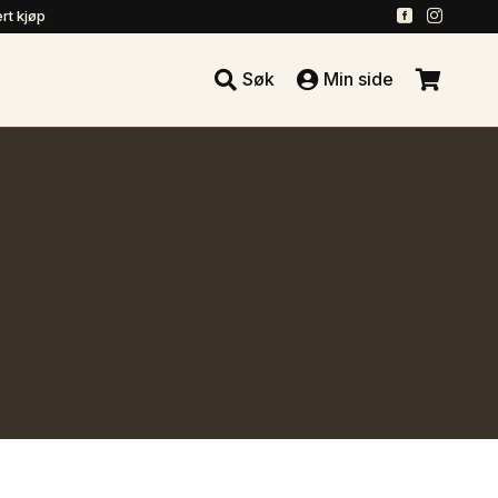
.
.
rt kjøp





Søk
Min side
.