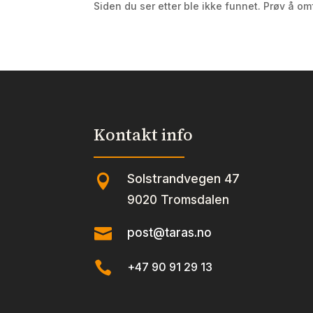
Siden du ser etter ble ikke funnet. Prøv å om
Kontakt info
Solstrandvegen 47

9020 Tromsdalen

post@taras.no

+47 90 91 29 13