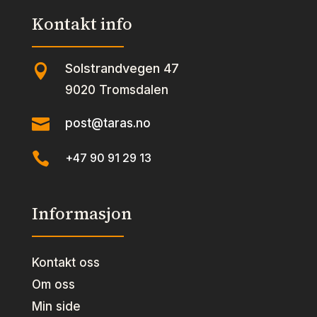
Kontakt info
Solstrandvegen 47

9020 Tromsdalen

post@taras.no

+47 90 91 29 13
Informasjon
Kontakt oss
Om oss
Min side