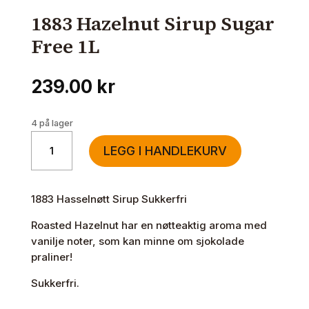
1883 Hazelnut Sirup Sugar
Free 1L
239.00
kr
4 på lager
1883
LEGG I HANDLEKURV
Hazelnut
Sirup
Sugar
1883 Hasselnøtt Sirup Sukkerfri
Free
1L
Roasted Hazelnut har en nøtteaktig aroma med
antall
vanilje noter, som kan minne om sjokolade
praliner!
Sukkerfri.