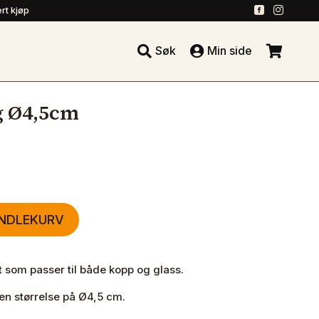
.
.
rt kjøp





Søk
Min side
.
g Ø4,5cm
ANDLEKURV
t som passer til både kopp og glass.
 en størrelse på Ø4,5 cm.