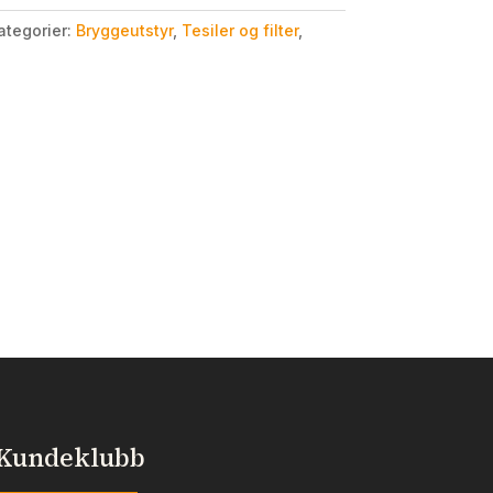
ategorier:
Bryggeutstyr
,
Tesiler og filter
,
Kundeklubb