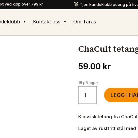
akt ved kjøp over 799 kr
Tjen kundeklubb poeng på hve

ndeklubb
Kontakt oss
Om Taras
ChaCult tetan
59.00
kr
18 på lager
ChaCult
LEGG I H
tetang
Ø4,5cm
antall
Klassisk tetang fra ChaCul
Laget av rustfritt stål med