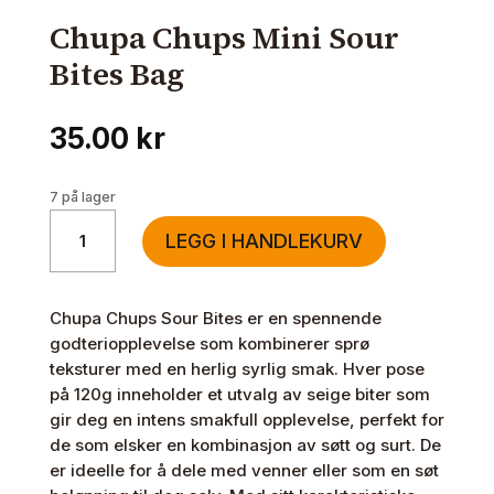
Chupa Chups Mini Sour
Bites Bag
35.00
kr
7 på lager
Chupa
LEGG I HANDLEKURV
Chups
Mini
Sour
Chupa Chups Sour Bites er en spennende
Bites
godteriopplevelse som kombinerer sprø
Bag
teksturer med en herlig syrlig smak. Hver pose
antall
på 120g inneholder et utvalg av seige biter som
gir deg en intens smakfull opplevelse, perfekt for
de som elsker en kombinasjon av søtt og surt. De
er ideelle for å dele med venner eller som en søt