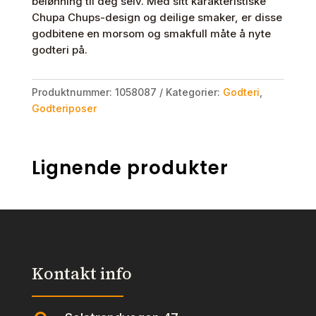
belønning til deg selv. Med sitt karakteristiske
Chupa Chups-design og deilige smaker, er disse
godbitene en morsom og smakfull måte å nyte
godteri på.
Produktnummer:
1058087
Kategorier:
Godteri
,
Godteriposer
Lignende produkter
Kontakt info