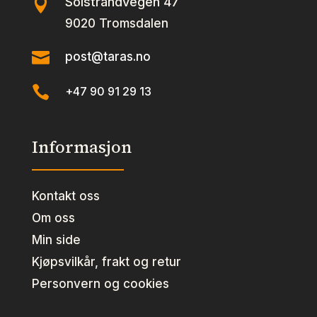
Solstrandvegen 47

9020 Tromsdalen

post@taras.no

+47 90 91 29 13
Informasjon
Kontakt oss
Om oss
Min side
Kjøpsvilkår, frakt og retur
Personvern og cookies