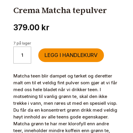
Crema Matcha tepulver
379.00
kr
7 på lager
Crema
LEGG I HANDLEKURV
Matcha
tepulver
antall
Matcha teen blir dampet og tørket og deretter
malt om til et veldig fint pulver som gjør at vi får
med oss hele bladet når vi drikker teen. I
motsetning til vanlig grønn te, skal den ikke
trekke i vann, men røres ut med en spesiell visp.
Du får da en konsentrert grønn drikk med veldig
høyt innhold av alle teens gode egenskaper.
Matcha grønn te har mer klorofyll enn andre
teer, inneholder mindre koffein enn grønn te,