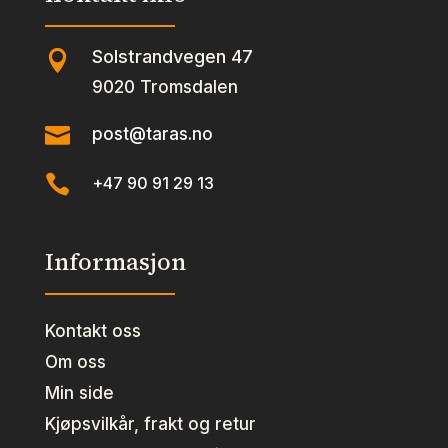
Solstrandvegen 47

9020 Tromsdalen

post@taras.no

+47 90 91 29 13
Informasjon
Kontakt oss
Om oss
Min side
Kjøpsvilkår, frakt og retur