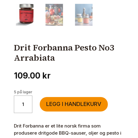
Drit Forbanna Pesto No3
Arrabiata
109.00
kr
5 på lager
Drit
LEGG I HANDLEKURV
Forbanna
Pesto
No3
Drit Forbanna er et lite norsk firma som
Arrabiata
produsere dritgode BBQ-sauser, oljer og pesto i
antall