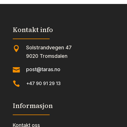
Kontakt info
Solstrandvegen 47

9020 Tromsdalen

post@taras.no

+47 90 91 29 13
Informasjon
Kontakt oss