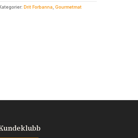
Kategorier:
Drit Forbanna
,
Gourmetmat
Kundeklubb