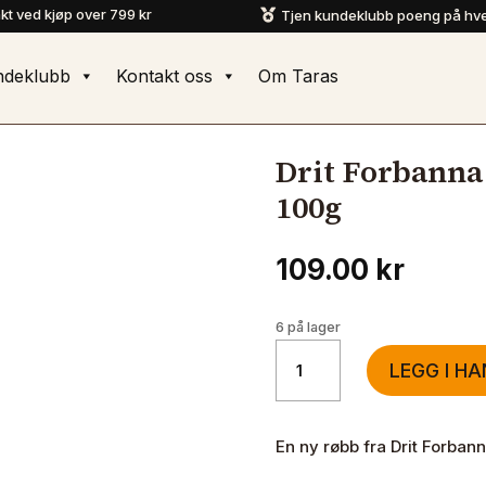
akt ved kjøp over 799 kr
Tjen kundeklubb poeng på hve

ndeklubb
Kontakt oss
Om Taras
Drit Forbanna
100g
109.00
kr
6 på lager
Drit
LEGG I H
Forbanna
Røbb
Rødt
En ny røbb fra Drit Forbanna
Kjøtt
Glass