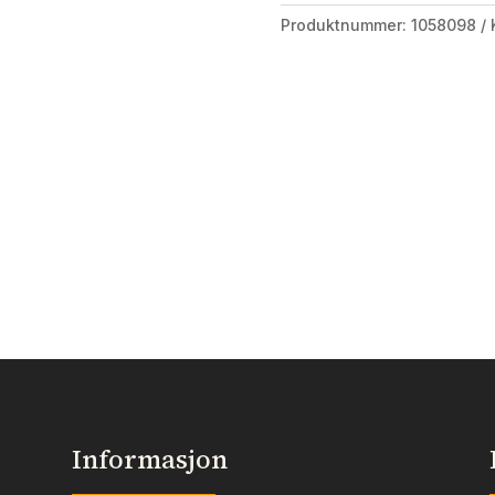
100g
Produktnummer:
1058098
antall
Informasjon