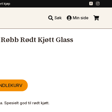
.
.
rt kjøp





Søk
Min side
.
 Røbb Rødt Kjøtt Glass
ANDLEKURV
. Spesielt god til rødt kjøtt.