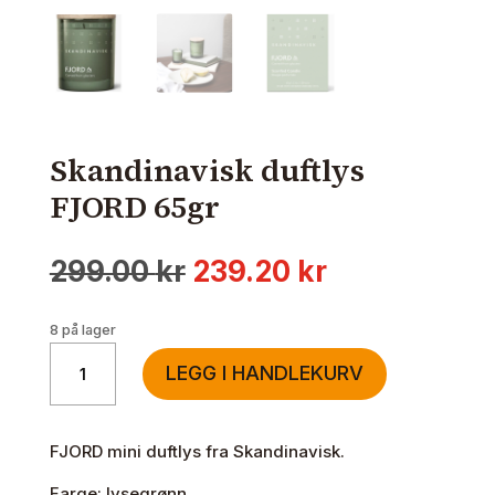
Skandinavisk duftlys
FJORD 65gr
Opprinnelig
Nåværende
299.00
kr
239.20
kr
pris
pris
var:
er:
8 på lager
299.00 kr.
239.20 kr.
Skandinavisk
LEGG I HANDLEKURV
duftlys
FJORD
65gr
FJORD mini duftlys fra Skandinavisk.
antall
Farge: lysegrønn.