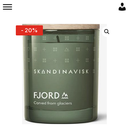
- 20%