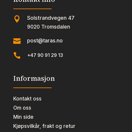
Solstrandvegen 47

9020 Tromsdalen

post@taras.no

+47 90 91 29 13
Informasjon
Kontakt oss
Om oss
Min side
Kjøpsvilkår, frakt og retur