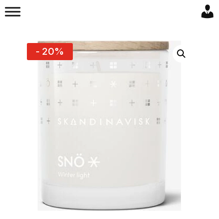
- 20%