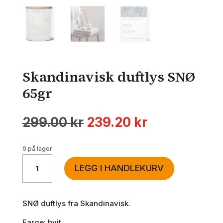
Skandinavisk duftlys SNØ
65gr
Opprinnelig
Nåværende
299.00
kr
239.20
kr
pris
pris
var:
er:
9 på lager
299.00 kr.
239.20 kr.
Skandinavisk
LEGG I HANDLEKURV
duftlys
SNØ
65gr
SNØ duftlys fra Skandinavisk.
antall
Farge: hvit