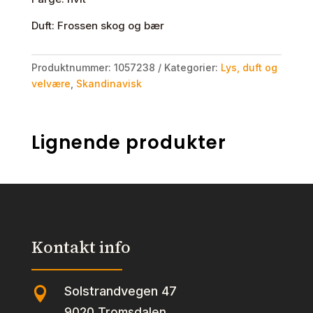
Duft: Frossen skog og bær
Produktnummer:
1057238
Kategorier:
Lys, duft og
velvære
,
Skandinavisk
Lignende produkter
Kontakt info
Solstrandvegen 47

9020 Tromsdalen