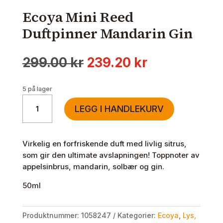
Ecoya Mini Reed
Duftpinner Mandarin Gin
Opprinnelig
Nåværende
299.00
kr
239.20
kr
pris
pris
var:
er:
5 på lager
299.00 kr.
239.20 kr.
Ecoya
LEGG I HANDLEKURV
Mini
Reed
Duftpinner
Virkelig en forfriskende duft med livlig sitrus,
Mandarin
som gir den ultimate avslapningen! Toppnoter av
Gin
appelsinbrus, mandarin, solbær og gin.
antall
50ml
Produktnummer:
1058247
Kategorier:
Ecoya
,
Lys,