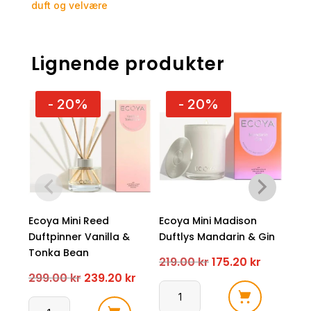
duft og velvære
Lignende produkter
- 20%
- 20%
Ecoya Mini Reed
Ecoya Mini Madison
Eco
Duftpinner Vanilla &
Duftlys Mandarin & Gin
Duf
Tonka Bean
& A
Opprinnelig
Nåvære
219.00
kr
175.20
kr
Opprinnelig
Nåværende
299.00
kr
239.20
kr
299
pris
pris
pris
pris
Ecoya
var:
er: