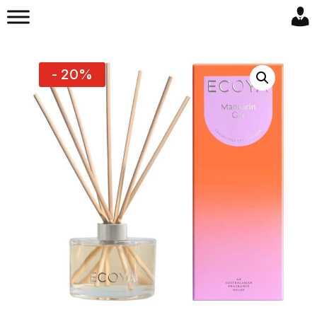
- 20%