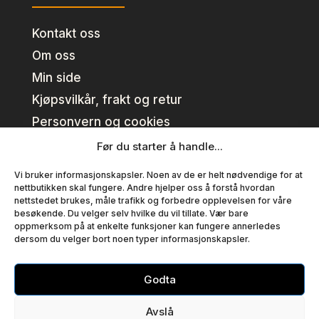
Kontakt oss
Om oss
Min side
Kjøpsvilkår, frakt og retur
Personvern og cookies
Før du starter å handle...
Kundeklubb
Vi bruker informasjonskapsler. Noen av de er helt nødvendige for at
nettbutikken skal fungere. Andre hjelper oss å forstå hvordan
nettstedet brukes, måle trafikk og forbedre opplevelsen for våre
Se fordeler
besøkende. Du velger selv hvilke du vil tillate. Vær bare
oppmerksom på at enkelte funksjoner kan fungere annerledes
Bli medlem
dersom du velger bort noen typer informasjonskapsler.
Medlemsvilkår
Godta
Copyright © T EN AS – Alle priser er inklusiv mva.
Avslå