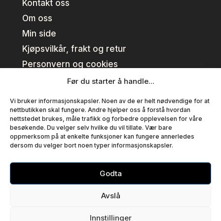
Kontakt oss
Om oss
Min side
Kjøpsvilkår, frakt og retur
Personvern og cookies
Før du starter å handle...
Kundeklubb
Vi bruker informasjonskapsler. Noen av de er helt nødvendige for at
nettbutikken skal fungere. Andre hjelper oss å forstå hvordan
nettstedet brukes, måle trafikk og forbedre opplevelsen for våre
Se fordeler
besøkende. Du velger selv hvilke du vil tillate. Vær bare
oppmerksom på at enkelte funksjoner kan fungere annerledes
Bli medlem
dersom du velger bort noen typer informasjonskapsler.
Medlemsvilkår
Godta
Copyright © T EN AS – Alle priser er inklusiv mva.
Avslå
Org nr:
925 821 640
Innstillinger