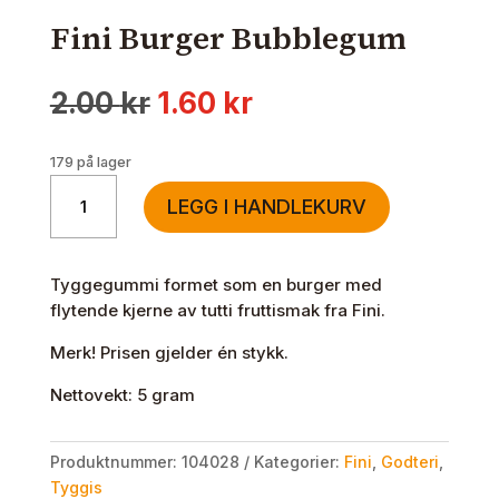
Fini Burger Bubblegum
Opprinnelig
Nåværende
2.00
kr
1.60
kr
pris
pris
var:
er:
179 på lager
2.00 kr.
1.60 kr.
Fini
LEGG I HANDLEKURV
Burger
Bubblegum
antall
Tyggegummi formet som en burger med
flytende kjerne av tutti fruttismak fra Fini.
Merk! Prisen gjelder én stykk.
Nettovekt: 5 gram
Produktnummer:
104028
Kategorier:
Fini
,
Godteri
,
Tyggis