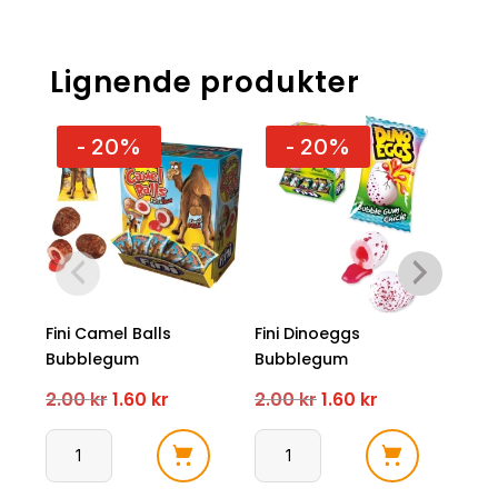
Lignende produkter
- 20%
- 20%
Fini Camel Balls
Fini Dinoeggs
Fini
Bubblegum
Bubblegum
Bub
Opprinnelig
Nåværende
Opprinnelig
Nåværende
2.00
kr
1.60
kr
2.00
kr
1.60
kr
2.0
pris
pris
pris
pris
Fini
Fini
Fini
var:
er:
var:
er:
Camel
Dinoeggs
Tor