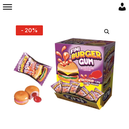
- 20%