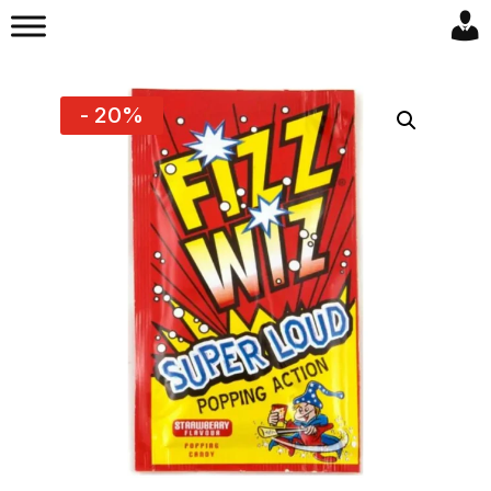
- 20%