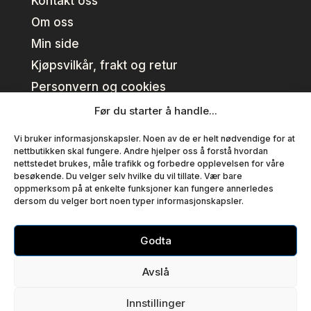
Kontakt oss
Om oss
Min side
Kjøpsvilkår, frakt og retur
Personvern og cookies
Før du starter å handle...
Kundeklubb
Vi bruker informasjonskapsler. Noen av de er helt nødvendige for at
nettbutikken skal fungere. Andre hjelper oss å forstå hvordan
nettstedet brukes, måle trafikk og forbedre opplevelsen for våre
Se fordeler
besøkende. Du velger selv hvilke du vil tillate. Vær bare
oppmerksom på at enkelte funksjoner kan fungere annerledes
Bli medlem
dersom du velger bort noen typer informasjonskapsler.
Medlemsvilkår
Godta
Copyright © T EN AS – Alle priser er inklusiv mva.
Avslå
Org nr:
925 821 640
Innstillinger
WooCommerce nettbutikk levert av Mack Media.