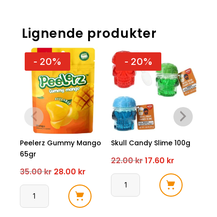
Lignende produkter
- 20%
- 20%
Peelerz Gummy Mango
Skull Candy Slime 100g
Pee
65gr
65g
Opprinnelig
Nåværend
22.00
kr
17.60
kr
Opprinnelig
Nåværende
35.00
kr
28.00
kr
35.
pris
pris
pris
pris
Skull
var:
er:
Peelerz
Peel
Candy
var:
er:
22.00 kr.
17.60 kr.
Gummy
Gum
Slime