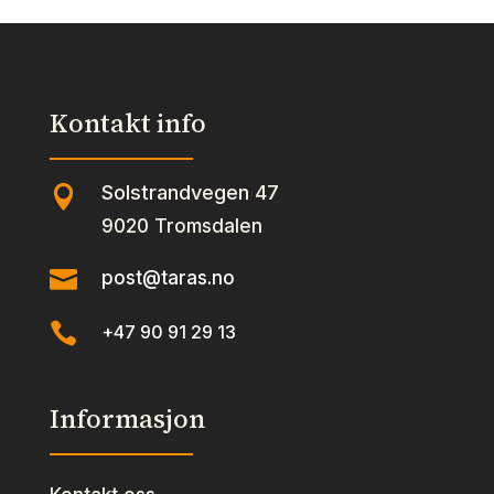
35.00 kr.
28.00 kr.
Mango
Gra
100g
65gr
65gr
antall
antall
anta
Kontakt info
Solstrandvegen 47

9020 Tromsdalen

post@taras.no

+47 90 91 29 13
Informasjon