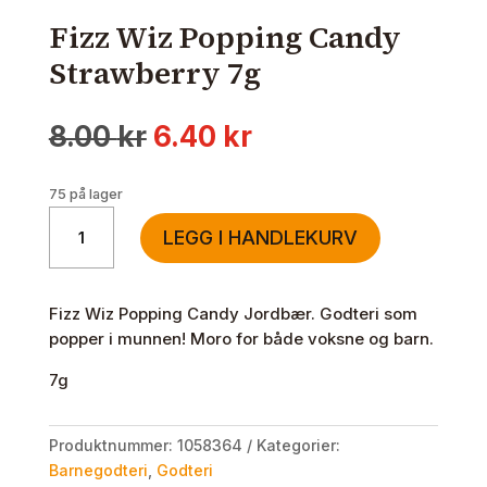
Fizz Wiz Popping Candy
Strawberry 7g
Opprinnelig
Nåværende
8.00
kr
6.40
kr
pris
pris
var:
er:
75 på lager
8.00 kr.
6.40 kr.
Fizz
LEGG I HANDLEKURV
Wiz
Popping
Candy
Fizz Wiz Popping Candy Jordbær. Godteri som
Strawberry
popper i munnen! Moro for både voksne og barn.
7g
antall
7g
Produktnummer:
1058364
Kategorier:
Barnegodteri
,
Godteri