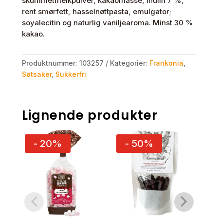
skummetmelkpulver, kakaomasse, inulin 7 %,
rent smørfett, hasselnøttpasta, emulgator;
soyalecitin og naturlig vaniljearoma. Minst 30 %
kakao.
Produktnummer:
103257
Kategorier:
Frankonia
,
Søtsaker
,
Sukkerfri
Lignende produkter
- 20%
- 50%