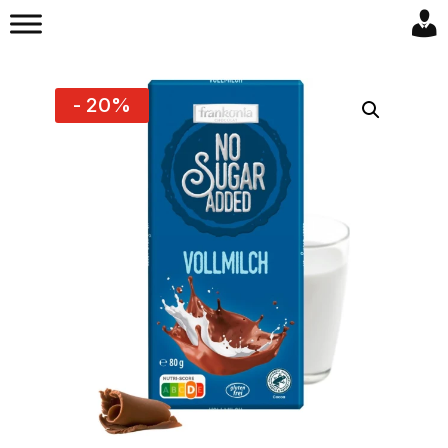
- 20%