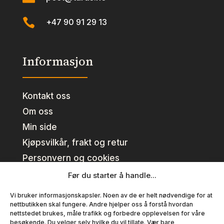

+47 90 91 29 13
Informasjon
Kontakt oss
Om oss
Min side
Kjøpsvilkår, frakt og retur
Personvern og cookies
Før du starter å handle...
Kundeklubb
Vi bruker informasjonskapsler. Noen av de er helt nødvendige for at
nettbutikken skal fungere. Andre hjelper oss å forstå hvordan
nettstedet brukes, måle trafikk og forbedre opplevelsen for våre
Se fordeler
besøkende. Du velger selv hvilke du vil tillate. Vær bare