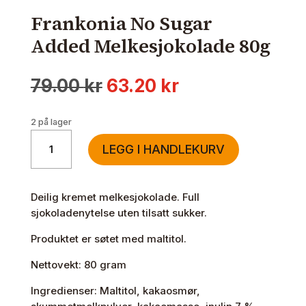
Frankonia No Sugar
Added Melkesjokolade 80g
Opprinnelig
Nåværende
79.00
kr
63.20
kr
pris
pris
var:
er:
2 på lager
79.00 kr.
63.20 kr.
Frankonia
LEGG I HANDLEKURV
No
Sugar
Added
Deilig kremet melkesjokolade. Full
Melkesjokolade
sjokoladenytelse uten tilsatt sukker.
80g
antall
Produktet er søtet med maltitol.
Nettovekt: 80 gram
Ingredienser: Maltitol, kakaosmør,