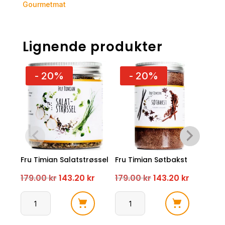
Gourmetmat
Lignende produkter
- 20%
- 20%
Fru Timian Salatstrøssel
Fru Timian Søtbakst
Fru 
Bla
Opprinnelig
Nåværende
Opprinnelig
Nåvære
179.00
kr
143.20
kr
179.00
kr
143.20
kr
179
pris
pris
pris
pris
Fru
Fru
var:
er:
var:
er:
Fru
Timian
Timian