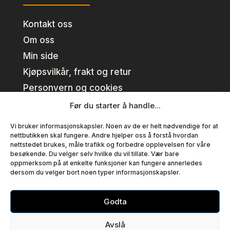
Kontakt oss
Om oss
Min side
Kjøpsvilkår, frakt og retur
Personvern og cookies
Før du starter å handle...
Kundeklubb
Vi bruker informasjonskapsler. Noen av de er helt nødvendige for at
nettbutikken skal fungere. Andre hjelper oss å forstå hvordan
nettstedet brukes, måle trafikk og forbedre opplevelsen for våre
Se fordeler
besøkende. Du velger selv hvilke du vil tillate. Vær bare
oppmerksom på at enkelte funksjoner kan fungere annerledes
Bli medlem
dersom du velger bort noen typer informasjonskapsler.
Medlemsvilkår
Godta
Copyright © T EN AS – Alle priser er inklusiv mva.
Avslå