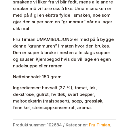
smakene vi liker fra vi blir født, mens alle andre
smaker må vi lære oss å like. Umamismaken er
med på å gi en ekstra fylde i smaken, noe som
gjør den super som en “grunnmur” når du lager
ulik mat.
Fru Timian UMAMIBULJONG er med på å bygge
denne “grunnmuren” i maten hvor den brukes.
Den er super å bruke i nesten alle slags supper
og sauser. Kjempegod hvis du vil lage en egen
nudelsuppe eller ramen.
Nettoinnhold: 150 gram
Ingredienser: havsalt (37 %), tomat, løk,
dekstrose, gulrot, hvitløk, svart pepper,
maltodekstrin (maisbasert), sopp, gressløk,
fennikel, steinsoppkonsentrat, aroma.
Produktnummer:
102684
Kategorier:
Fru Timian
,