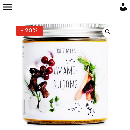
- 20%