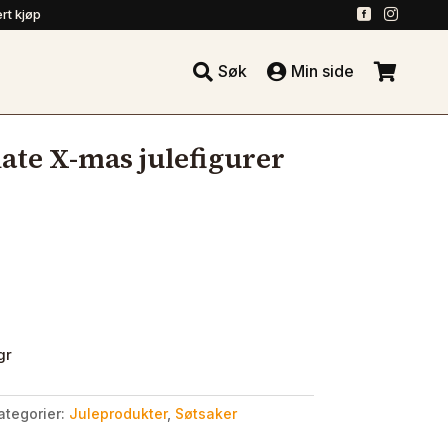
.
.
rt kjøp





Søk
Min side
.
ate X-mas julefigurer
gr
ategorier:
Juleprodukter
,
Søtsaker