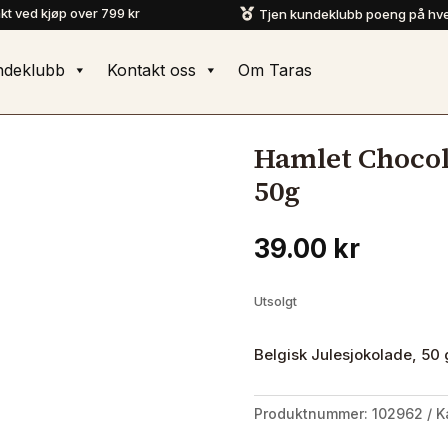
akt ved kjøp over 799 kr
Tjen kundeklubb poeng på hve

ndeklubb
Kontakt oss
Om Taras
Hamlet Chocol
50g
39.00
kr
Utsolgt
Belgisk Julesjokolade, 50 
Produktnummer:
102962
K