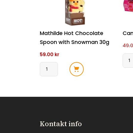
Mathilde Hot Chocolate
Can
Spoon with Snowman 30g
49.
59.00
kr
Can
Can
Mathilde
12pk
Hot
antal
Chocolate
Spoon
with
Snowman
30g
Kontakt info
antall