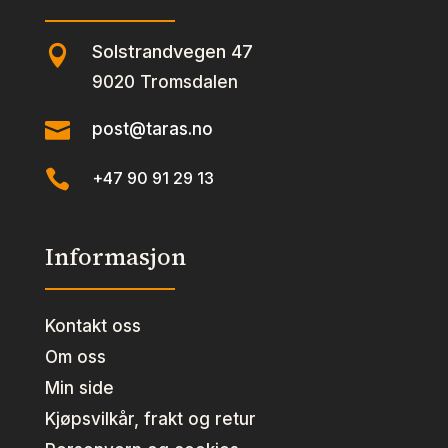
Solstrandvegen 47

9020 Tromsdalen

post@taras.no

+47 90 91 29 13
Informasjon
Kontakt oss
Om oss
Min side
Kjøpsvilkår, frakt og retur