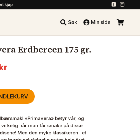
.
.
rt kjøp





Søk
Min side
.
era Erdbereen 175 gr.
nelig
Nåværende
kr
pris
er:
kr.
28.00 kr.
ANDLEKURV
dbærsmak! «Primavera» betyr vår, og
irkelig når man får smake på disse
disene! Men den myke klassikeren i et
 og burde selvfølgelig nytes hele året.