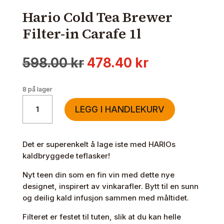
Hario Cold Tea Brewer
Filter-in Carafe 1l
Opprinnelig
Nåværende
598.00
kr
478.40
kr
pris
pris
var:
er:
8 på lager
598.00 kr.
478.40 kr.
Hario
LEGG I HANDLEKURV
Cold
Tea
Brewer
Det er superenkelt å lage iste med HARIOs
Filter-
kaldbryggede teflasker!
in
Carafe
Nyt teen din som en fin vin med dette nye
1l
designet, inspirert av vinkarafler. Bytt til en sunn
antall
og deilig kald infusjon sammen med måltidet.
Filteret er festet til tuten, slik at du kan helle