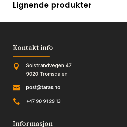
Lignende produkter
Kontakt info
Solstrandvegen 47

9020 Tromsdalen

post@taras.no

+47 90 91 29 13
Informasjon