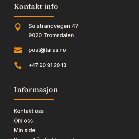
Kontakt info
Solstrandvegen 47

9020 Tromsdalen

post@taras.no

+47 90 91 29 13
Informasjon
Kontakt oss
Om oss
Min side