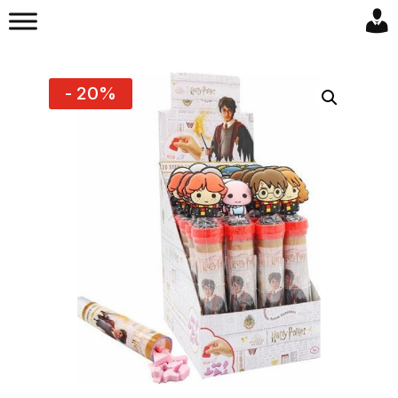
- 20%