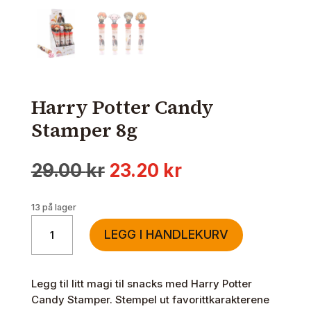
Harry Potter Candy
Stamper 8g
Opprinnelig
Nåværende
29.00
kr
23.20
kr
pris
pris
var:
er:
13 på lager
29.00 kr.
23.20 kr.
Harry
LEGG I HANDLEKURV
Potter
Candy
Stamper
Legg til litt magi til snacks med Harry Potter
8g
Candy Stamper. Stempel ut favorittkarakterene
antall