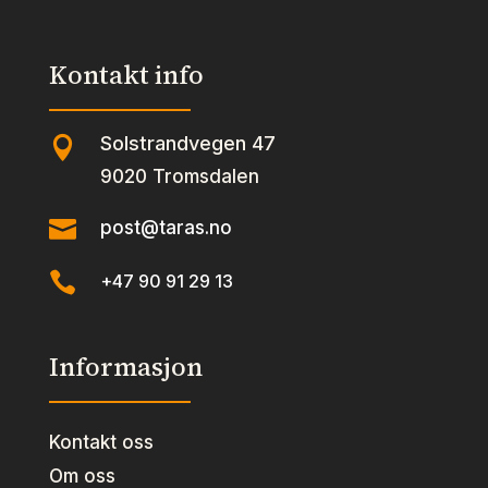
Kontakt info
Solstrandvegen 47

9020 Tromsdalen

post@taras.no

+47 90 91 29 13
Informasjon
Kontakt oss
Om oss