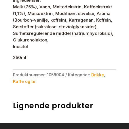
Ingredienser:
Melk (75%), Vann, Maltodekstrin, Kaffeekstrakt
(1,1%), Maisdextrin, Modifisert stivelse, Aroma
(Bourbon-vanilje, koffein), Karragenan, Koffein,
Søtstoffer (sukralose, steviolglykosider),
Surhetsregulerende middel (natriumhydroksid),
Glukuronolakton,
Inositol
250ml
Produktnummer:
1058904
Kategorier:
Drikke
,
Kaffe og te
Lignende produkter