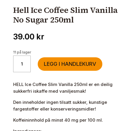
Hell Ice Coffee Slim Vanilla
No Sugar 250ml
39.00
kr
11 på lager
Hell
LEGG I HANDLEKURV
Ice
Coffee
Slim
HELL Ice Coffee Slim Vanilla 250ml er en deilig
Vanilla
sukkerfri iskaffe med vaniljesmak!
No
Sugar
Den inneholder ingen tilsatt sukker, kunstige
250ml
fargestoffer eller konserveringsmidler!
antall
Koffeininnhold på minst 40 mg per 100 ml.