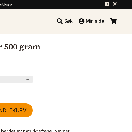
.
.
rt kjøp





Søk
Min side
.
r 500 gram
ANDLEKURV
 herdet av naturkreftene. Navnet