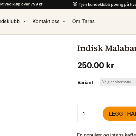
akt ved kjøp over 799 kr
Tjen kundeklubb poeng på hve

ndeklubb
Kontakt oss
Om Taras
Indisk Malaba
250.00
kr
Variant
Indisk
LEGG I H
Malabar
500
gram
En populær og intens kaffe