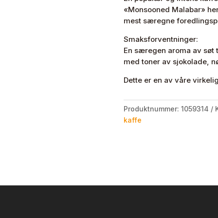
antall
«Monsooned Malabar» henvi
mest særegne foredlingsp
Smaksforventninger:
En særegen aroma av søt to
med toner av sjokolade, nøt
Dette er en av våre virkeli
Produktnummer:
1059314
kaffe