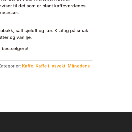
ser til det som er blant kaffeverdenes
rosesser.
bakk, salt sjøluft og lær. Kraftig på smak
ter og vanilje.
g bestselgere!
Kategorier:
Kaffe
,
Kaffe i løsvekt
,
Månedens