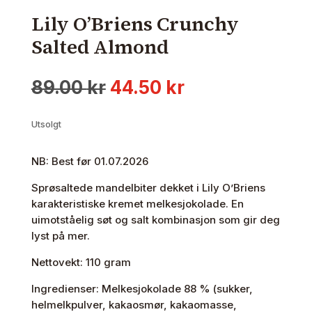
Lily O’Briens Crunchy
Salted Almond
Opprinnelig
Nåværende
89.00
kr
44.50
kr
pris
pris
var:
er:
Utsolgt
89.00 kr.
44.50 kr.
NB: Best før 01.07.2026
Sprøsaltede mandelbiter dekket i Lily O’Briens
karakteristiske kremet melkesjokolade. En
uimotståelig søt og salt kombinasjon som gir deg
lyst på mer.
Nettovekt: 110 gram
Ingredienser: Melkesjokolade 88 % (sukker,
helmelkpulver, kakaosmør, kakaomasse,