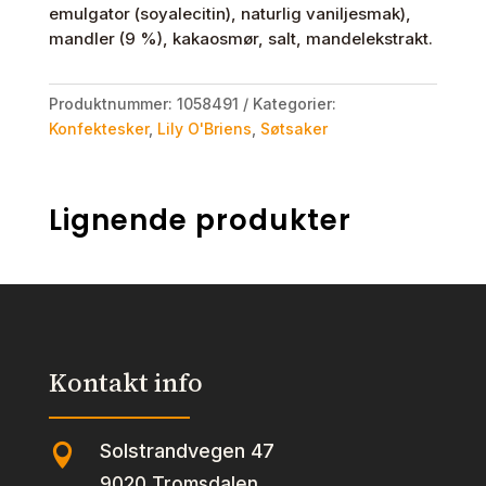
emulgator (soyalecitin), naturlig vaniljesmak),
mandler (9 %), kakaosmør, salt, mandelekstrakt.
Produktnummer:
1058491
Kategorier:
Konfektesker
,
Lily O'Briens
,
Søtsaker
Lignende produkter
Kontakt info
Solstrandvegen 47

9020 Tromsdalen