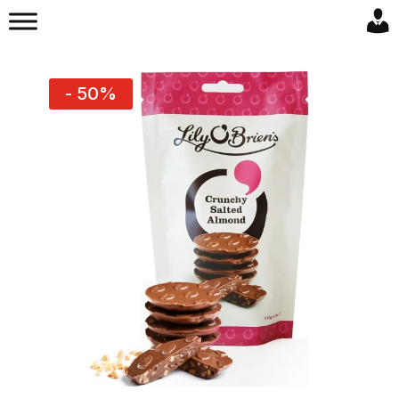
- 50%