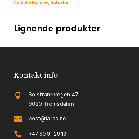
Sjokoladeplater
,
Søtsaker
Lignende produkter
Kontakt info
Solstrandvegen 47

9020 Tromsdalen

post@taras.no

+47 90 91 29 13