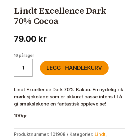
Lindt Excellence Dark
70% Cocoa
79.00
kr
16 på lager
Lindt
LEGG I HANDLEKURV
Excellence
Dark
70%
Lindt Excellence Dark 70% Kakao. En nydelig rik
Cocoa
mørk sjokolade som er akkurat passe intens til å
antall
gi smaksløkene en fantastisk opplevelse!
100gr
Produktnummer:
101908
Kategorier:
Lindt
,