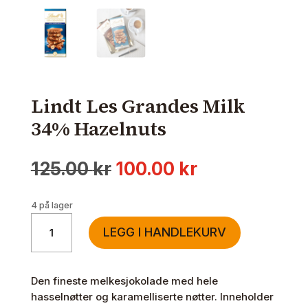
Lindt Les Grandes Milk
34% Hazelnuts
Opprinnelig
Nåværende
125.00
kr
100.00
kr
pris
pris
var:
er:
4 på lager
125.00 kr.
100.00 kr.
Lindt
LEGG I HANDLEKURV
Les
Grandes
Milk
Den fineste melkesjokolade med hele
34%
hasselnøtter og karamelliserte nøtter. Inneholder
Hazelnuts