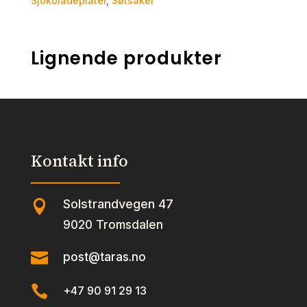
Sjokoladeplater
,
Søtsaker
Lignende produkter
Kontakt info
Solstrandvegen 47

9020 Tromsdalen

post@taras.no

+47 90 91 29 13