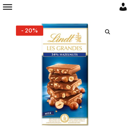
- 20%