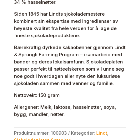
34 % hasselnøtter.
antall
Siden 1845 har Lindts sjokolademestere
kombinert sin ekspertise med ingredienser av
høyeste kvalitet fra hele verden for å lage de
fineste sjokoladeproduktene.
Bærekraftig dyrkede kakaobønner gjennom Lindt
& Sprüngli Farming Program – i samarbeid med
bønder og deres lokalsamfunn. Sjokoladeplaten
passer perfekt til nøtteelskeren som vil unne seg
noe godt i hverdagen eller nyte den luksuriøse
sjokoladen sammen med venner og familie.
Nettovekt: 150 gram
Allergener: Melk, laktose, hasselnøtter, soya,
bygg, mandler, nøtter.
Produktnummer:
100903
Kategorier:
Lindt
,