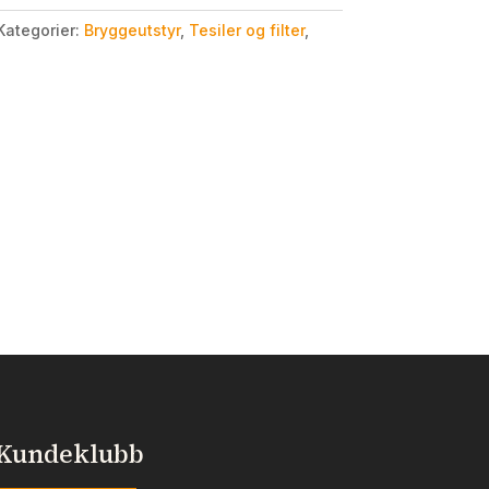
Kategorier:
Bryggeutstyr
,
Tesiler og filter
,
Kundeklubb