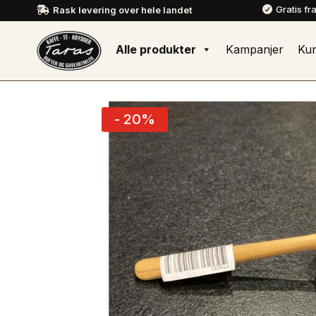
Gratis fr
Rask levering over hele landet


Alle produkter
Kampanjer
Ku
- 20%