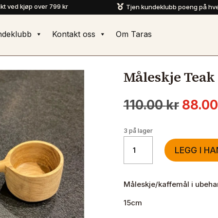
akt ved kjøp over 799 kr
Tjen kundeklubb poeng på hve

ndeklubb
Kontakt oss
Om Taras
Måleskje Teak
Oppri
110.00
kr
88.0
pris
var:
3 på lager
110.00
Måleskje
LEGG I H
Teak
15cm
antall
Måleskje/kaffemål i ubehan
15cm