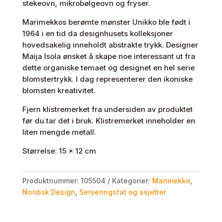
stekeovn, mikrobølgeovn og fryser.
antall
Marimekkos berømte mønster Unikko ble født i
1964 i en tid da designhusets kolleksjoner
hovedsakelig inneholdt abstrakte trykk. Designer
Maija Isola ønsket å skape noe interessant ut fra
dette organiske temaet og designet en hel serie
blomstertrykk. I dag representerer den ikoniske
blomsten kreativitet.
Fjern klistremerket fra undersiden av produktet
før du tar det i bruk. Klistremerket inneholder en
liten mengde metall.
Størrelse: 15 x 12 cm
Produktnummer:
105504
Kategorier:
Marimekko
,
Nordisk Design
,
Serveringsfat og asjetter