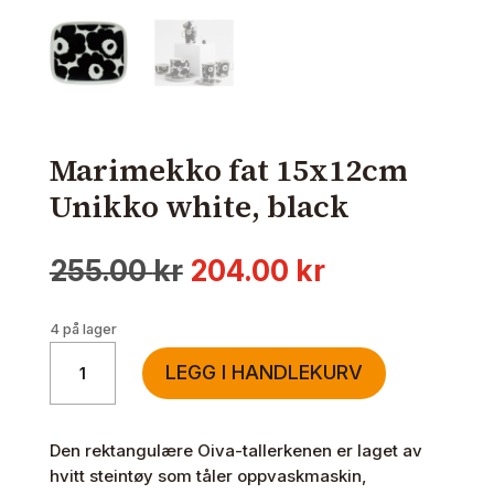
Marimekko fat 15x12cm
Unikko white, black
Opprinnelig
Nåværende
255.00
kr
204.00
kr
pris
pris
var:
er:
4 på lager
255.00 kr.
204.00 kr.
Marimekko
LEGG I HANDLEKURV
fat
15x12cm
Unikko
Den rektangulære Oiva-tallerkenen er laget av
white,
hvitt steintøy som tåler oppvaskmaskin,
black