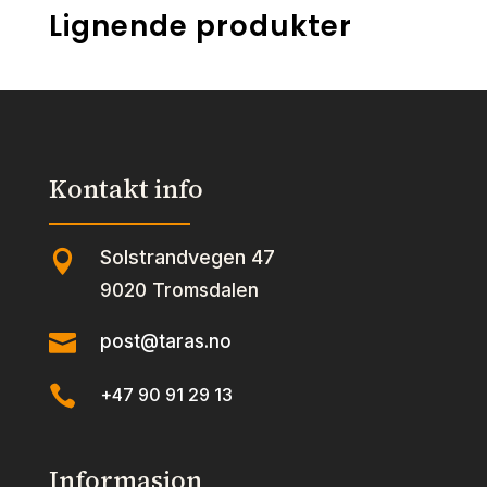
Lignende produkter
Kontakt info
Solstrandvegen 47

9020 Tromsdalen

post@taras.no

+47 90 91 29 13
Informasjon