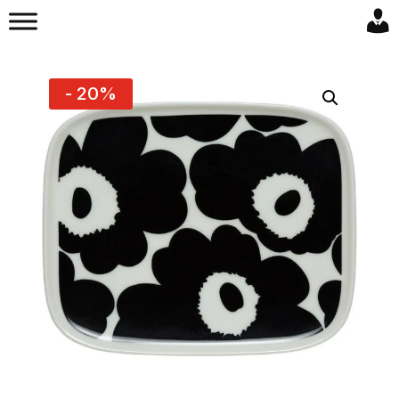
- 20%