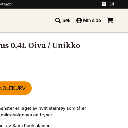
.
.
rt kjøp





Søk
Min side
.
s 0,4L Oiva / Unikko
ANDLEKURV
ster er laget av hvitt steintøy som tåler
mikrobølgeovn og fryser.
et av Sami Ruotsalainen.