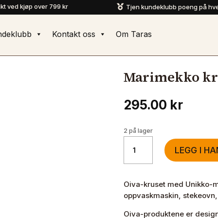
akt ved kjøp over 799 kr
Tjen kundeklubb poeng på hve

ndeklubb
Kontakt oss
Om Taras
Marimekko kru
295.00
kr
2 på lager
Marimekko
LEGG I H
krus
0,4L
Oiva
Oiva-kruset med Unikko-møn
/
oppvaskmaskin, stekeovn, 
Unikko
antall
Oiva-produktene er design