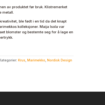
nen av produktet før bruk. Klistremerket
 metall.
eativitet, ble født i en tid da det knapt
rimekkos kolleksjoner. Maija Isola var
maet blomster og bestemte seg for å lage en
ertrykk.
Kategorier:
Krus
,
Marimekko
,
Nordisk Design