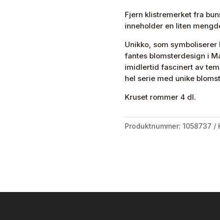
Fjern klistremerket fra bun
inneholder en liten mengde
Unikko, som symboliserer kr
fantes blomsterdesign i Ma
imidlertid fascinert av te
hel serie med unike blomst
Kruset rommer 4 dl.
Produktnummer:
1058737