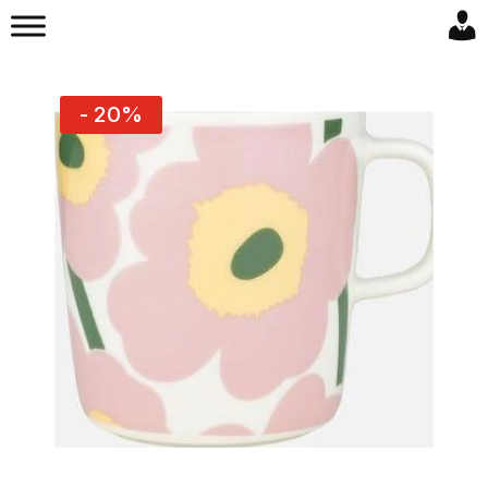
- 20%