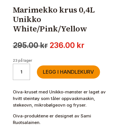
Marimekko krus 0,4L
Unikko
White/Pink/Yellow
Opprinnelig
Nåværende
295.00
kr
236.00
kr
pris
pris
var:
er:
23 på lager
295.00 kr.
236.00 kr.
Marimekko
LEGG I HANDLEKURV
krus
0,4L
Unikko
Oiva-kruset med Unikko-mønster er laget av
White/Pink/Yellow
hvitt steintøy som tåler oppvaskmaskin,
antall
stekeovn, mikrobølgeovn og fryser.
Oiva-produktene er designet av Sami
Ruotsalainen.