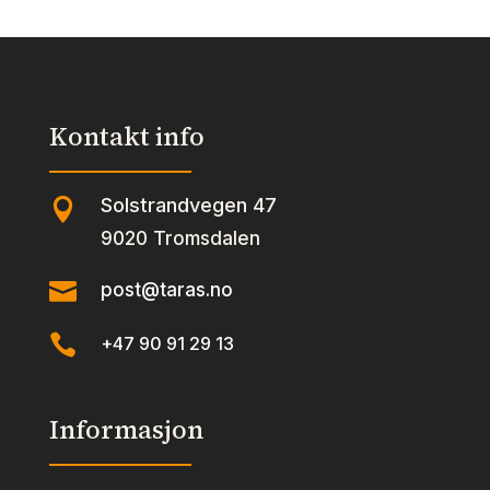
Kontakt info
Solstrandvegen 47

9020 Tromsdalen

post@taras.no

+47 90 91 29 13
Informasjon