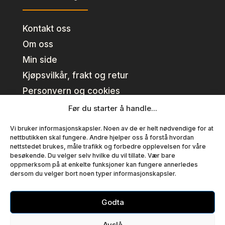
Kontakt oss
Om oss
Min side
Kjøpsvilkår, frakt og retur
Personvern og cookies
Før du starter å handle...
Kundeklubb
Vi bruker informasjonskapsler. Noen av de er helt nødvendige for at
nettbutikken skal fungere. Andre hjelper oss å forstå hvordan
nettstedet brukes, måle trafikk og forbedre opplevelsen for våre
Se fordeler
besøkende. Du velger selv hvilke du vil tillate. Vær bare
oppmerksom på at enkelte funksjoner kan fungere annerledes
Bli medlem
dersom du velger bort noen typer informasjonskapsler.
Medlemsvilkår
Godta
Copyright © T EN AS – Alle priser er inklusiv mva.
Avslå