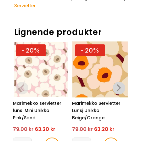
Servietter
Lignende produkter
- 20%
- 20%
Marimekko servietter
Marimekko Servietter
Mar
lunsj Mini Unikko
Lunsj Unikko
Lun
Pink/Sand
Beige/Orange
Sini
Opprinnelig
Nåværende
Opprinnelig
Nåværen
79.00
kr
63.20
kr
79.00
kr
63.20
kr
79.
pris
pris
pris
pris