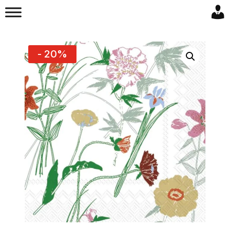
- 20%