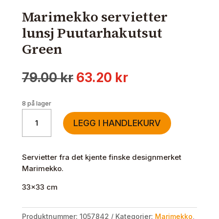
Marimekko servietter
lunsj Puutarhakutsut
Green
Opprinnelig
Nåværende
79.00
kr
63.20
kr
pris
pris
var:
er:
8 på lager
79.00 kr.
63.20 kr.
Marimekko
LEGG I HANDLEKURV
servietter
lunsj
Puutarhakutsut
Servietter fra det kjente finske designmerket
Green
Marimekko.
antall
33×33 cm
Produktnummer:
1057842
Kategorier:
Marimekko
,