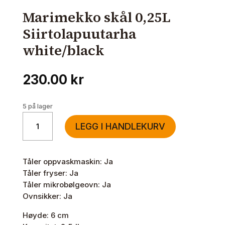
Marimekko skål 0,25L
Siirtolapuutarha
white/black
230.00
kr
5 på lager
Marimekko
LEGG I HANDLEKURV
skål
0,25L
Siirtolapuutarha
Tåler oppvaskmaskin: Ja
white/black
Tåler fryser: Ja
antall
Tåler mikrobølgeovn: Ja
Ovnsikker: Ja
Høyde: 6 cm