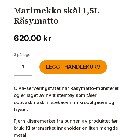
Marimekko skål 1,5L
Räsymatto
620.00
kr
3 på lager
Marimekko
LEGG I HANDLEKURV
skål
1,5L
Räsymatto
Oiva-serveringsfatet har Räsymatto-mønsteret
antall
og er laget av hvitt steintøy som tåler
oppvaskmaskin, stekeovn, mikrobølgeovn og
fryser.
Fjern klistremerket fra bunnen av produktet før
bruk. Klistremerket inneholder en liten mengde
metall.