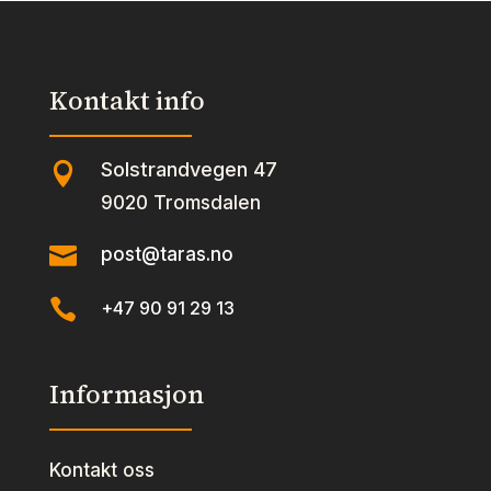
Kontakt info
Solstrandvegen 47

9020 Tromsdalen

post@taras.no

+47 90 91 29 13
Informasjon
Kontakt oss