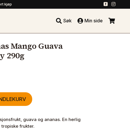
.
.
rt kjøp





Søk
Min side
.
nas Mango Guava
øy 290g
ANDLEKURV
sjonsfrukt, guava og ananas. En herlig
tropiske frukter.