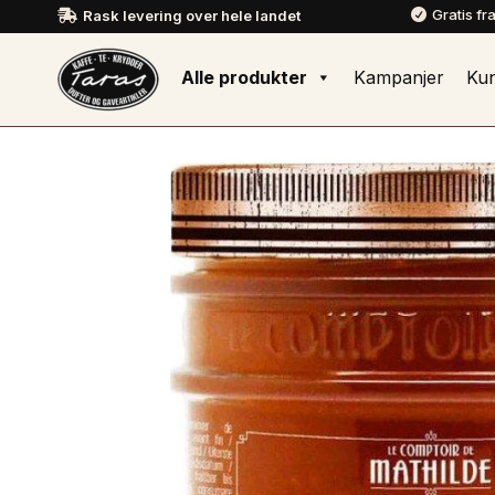
Gratis fr
Rask levering over hele landet


Alle produkter
Kampanjer
Ku