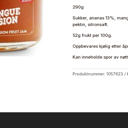
antall
290g
Sukker, ananas 13%, mang
pektin, sitronsaft.
52g frukt per 100g.
Oppbevares kjølig etter åp
Kan inneholde spor av nøtt
Produktnummer:
1057623