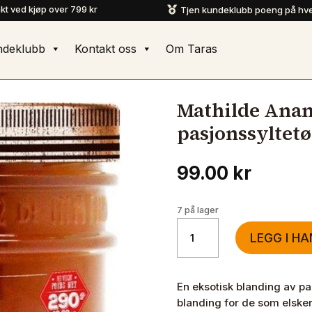
akt ved kjøp over 799 kr
Tjen kundeklubb poeng på hve

ndeklubb
Kontakt oss
Om Taras
Mathilde Ana
pasjonssyltet
99.00
kr
7 på lager
Mathilde
LEGG I H
Ananas
Mango
Guava
En eksotisk blanding av pa
pasjonssyltetøy
blanding for de som elsker 
290g