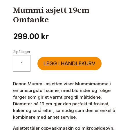
Mummi asjett 19cm
Omtanke
299.00
kr
2 på lager
Mummi
LEGG I HANDLEKURV
asjett
19cm
Omtanke
Denne Mummi-asjetten viser Mummimamma i
antall
en omsorgsfull scene, med blomster og rolige
farger som gir et varmt preg til måltidene.
Diameter på 19 cm gjør den perfekt til frokost,
kaker og småretter, samtidig som den er enkel å
kombinere med annet servise.
Asjettet tåler oppvaskmaskin og mikrobølgeovn,