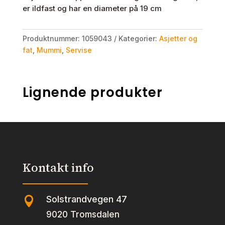
er ildfast og har en diameter på 19 cm
Produktnummer:
1059043
Kategorier:
Asjetter og
fat
,
Mummi
,
Servise
Lignende produkter
Kontakt info
Solstrandvegen 47

9020 Tromsdalen