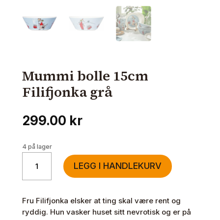
Mummi bolle 15cm
Filifjonka grå
299.00
kr
4 på lager
Mummi
LEGG I HANDLEKURV
bolle
15cm
Filifjonka
Fru Filifjonka elsker at ting skal være rent og
grå
ryddig. Hun vasker huset sitt nevrotisk og er på
antall