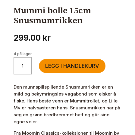
Mummi bolle 15cm
Snusmumrikken
299.00
kr
4 på lager
Mummi
LEGG I HANDLEKURV
bolle
15cm
Snusmumrikken
Den munnspillspillende Snusmumrikken er en
antall
mild og bekymringsløs vagabond som elsker å
fiske. Hans beste venn er Mummitrollet, og Lille
My er halvsøsteren hans. Snusmumrikken har på
seg en grønn bredbremmet hatt og går sine
egne veier.
Fra Moomin Classics-kolleksjonen til Moomin by