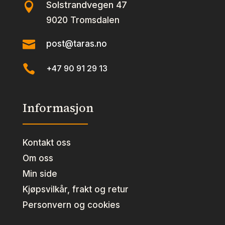
Solstrandvegen 47

9020 Tromsdalen

post@taras.no

+47 90 91 29 13
Informasjon
Kontakt oss
Om oss
Min side
Kjøpsvilkår, frakt og retur
Personvern og cookies