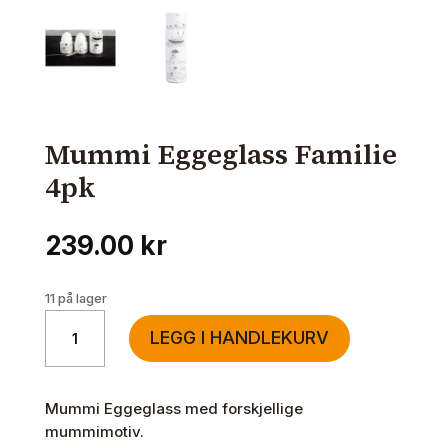
Mummi Eggeglass Familie
4pk
239.00
kr
11 på lager
Mummi
LEGG I HANDLEKURV
Eggeglass
Familie
4pk
Mummi Eggeglass med forskjellige
antall
mummimotiv.