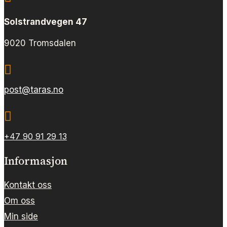
Solstrandvegen 47
9020 Tromsdalen

post@taras.no

+47 90 91 29 13
Informasjon
Kontakt oss
Om oss
Min side