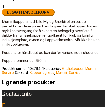
Mummi
emaljekopp
LEGG I HANDLEKURV
0,25L
I
Mummikoppen med Lille My og Snorkfrøken passer
hagen
perfekt i hendene på en liten turgåer. Emaljekoppen har en
rosa
antall
myk kantovergang for å skape en behagelig overflate å
drikke fra. Emaljekoppen er godkjent for bruk på komfyr,
induksjonsplate, ovnen og i oppvaskmaskin. Må ikke brukes
i mikrobølgeovn.
Koppene er håndlaget og kan derfor variere noe i utseende.
Koppen rommer ca. 250 ml
Produktnummer:
104794
Kategorier:
Emaljekopper
,
Mummi
,
Servise
Stikkord:
Kopper og krus
,
Mummi
,
Servise
Lignende produkter
Kontakt info
