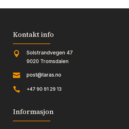
Kontakt info
Solstrandvegen 47

9020 Tromsdalen

post@taras.no

+47 90 91 29 13
Informasjon