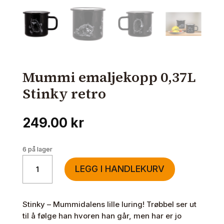
Mummi emaljekopp 0,37L
Stinky retro
249.00
kr
6 på lager
Mummi
LEGG I HANDLEKURV
emaljekopp
0,37L
Stinky
Stinky – Mummidalens lille luring! Trøbbel ser ut
retro
til å følge han hvoren han går, men har er jo
antall