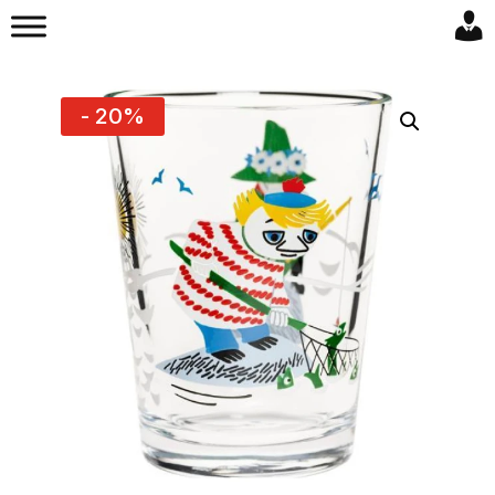
- 20%