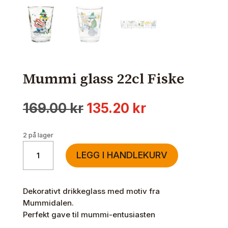
Mummi glass 22cl Fiske
Opprinnelig
Nåværende
169.00
kr
135.20
kr
pris
pris
var:
er:
2 på lager
169.00 kr.
135.20 kr.
Mummi
LEGG I HANDLEKURV
glass
22cl
Fiske
Dekorativt drikkeglass med motiv fra
antall
Mummidalen.
Perfekt gave til mummi-entusiasten