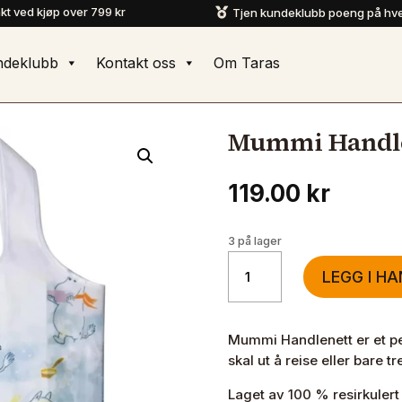
akt ved kjøp over 799 kr
Tjen kundeklubb poeng på hve

ndeklubb
Kontakt oss
Om Taras
Mummi Handle
119.00
kr
3 på lager
Mummi
LEGG I H
Handlenett
Vinter
antall
Mummi Handlenett er et per
skal ut å reise eller bare tre
Laget av 100 % resirkulert