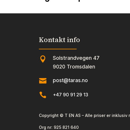
Kontakt info
Solstrandvegen 47

9020 Tromsdalen

post@taras.no

+47 90 91 29 13
Copyright © T EN AS – Alle priser er inklusiv
Org nr:
925 821 640