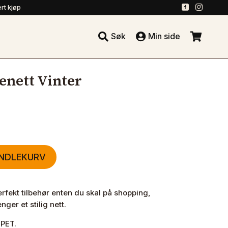
.
.
rt kjøp





Søk
Min side
.
nett Vinter
ANDLEKURV
fekt tilbehør enten du skal på shopping,
nger et stilig nett.
 PET.