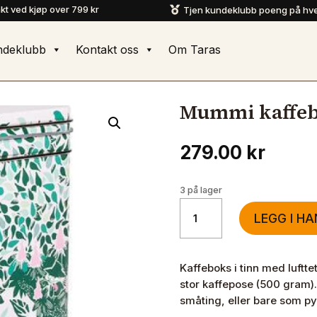
akt ved kjøp over 799 kr
Tjen kundeklubb poeng på hve

ndeklubb
Kontakt oss
Om Taras
Mummi kaffeb
279.00
kr
3 på lager
Mummi
LEGG I H
kaffeboks
Vår
Kastanje
Kaffeboks i tinn med luftte
antall
stor kaffepose (500 gram).
småting, eller bare som p