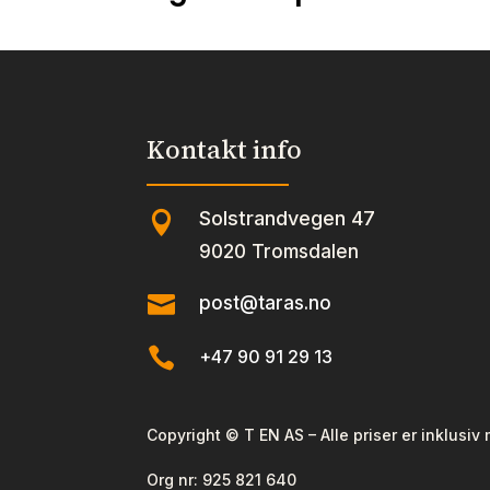
Kontakt info
Solstrandvegen 47

9020 Tromsdalen

post@taras.no

+47 90 91 29 13
Copyright © T EN AS – Alle priser er inklusiv
Org nr:
925 821 640