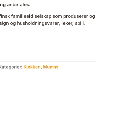
ng anbefales.
finsk familieeid selskap som produserer og
ign og husholdningsvarer, leker, spill.
Kategorier:
Kjøkken
,
Mummi
,