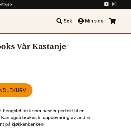
.
.
rt kjøp





Søk
Min side
.
oks Vår Kastanje
ANDLEKURV
tt hengslet lokk som passer perfekt til en
 Kan også brukes til oppbevaring av andre
ynt på kjøkkenbenken!