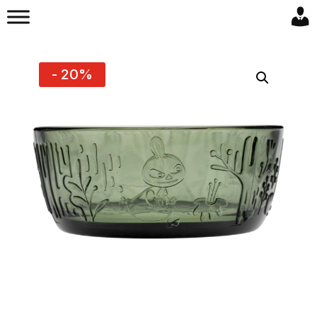
- 20%