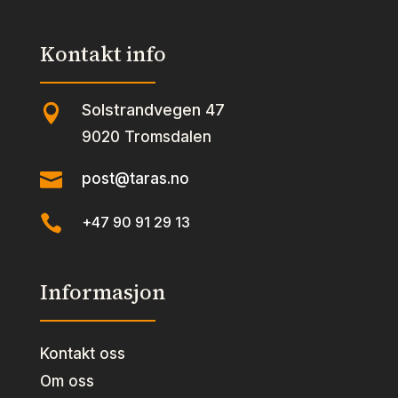
Kontakt info
Solstrandvegen 47

9020 Tromsdalen

post@taras.no

+47 90 91 29 13
Informasjon
Kontakt oss
Om oss