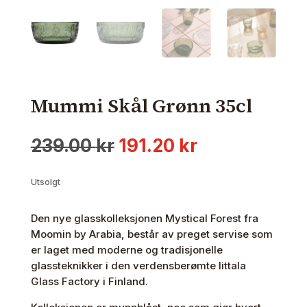
Mummi Skål Grønn 35cl
Opprinnelig
Nåværende
239.00
kr
191.20
kr
pris
pris
var:
er:
Utsolgt
239.00 kr.
191.20 kr.
Den nye glasskolleksjonen Mystical Forest fra
Moomin by Arabia, består av preget servise som
er laget med moderne og tradisjonelle
glassteknikker i den verdensberømte Iittala
Glass Factory i Finland.