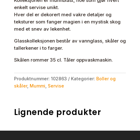
Kolleksjonen er munnblåst, noe som gjør hvert
enkelt servise unikt.
Hver del er dekorert med vakre detaljer og
teksturer som fanger magien i en mystisk skog
med et snev av lekenhet.
Glasskolleksjonen består av vannglass, skåler og
tallerkener i to farger.
Skålen rommer 35 cl. Tåler oppvaskmaskin.
Produktnummer:
102863
Kategorier:
Boller og
skåler
,
Mummi
,
Servise
Lignende produkter