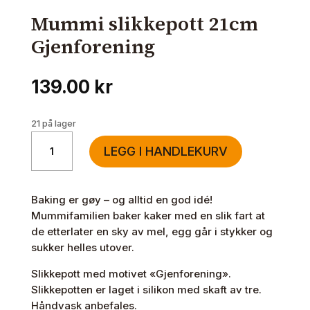
Mummi slikkepott 21cm
Gjenforening
139.00
kr
21 på lager
Mummi
LEGG I HANDLEKURV
slikkepott
21cm
Gjenforening
Baking er gøy – og alltid en god idé!
antall
Mummifamilien baker kaker med en slik fart at
de etterlater en sky av mel, egg går i stykker og
sukker helles utover.
Slikkepott med motivet «Gjenforening».
Slikkepotten er laget i silikon med skaft av tre.
Håndvask anbefales.