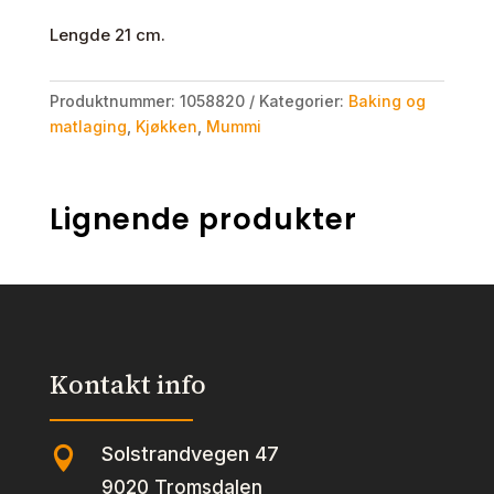
Lengde 21 cm.
Produktnummer:
1058820
Kategorier:
Baking og
matlaging
,
Kjøkken
,
Mummi
Lignende produkter
Kontakt info
Solstrandvegen 47

9020 Tromsdalen