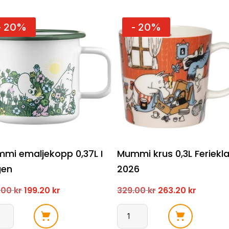
- 20%
- 20%
mi emaljekopp 0,37L I
Mummi krus 0,3L Feriekla
gen
2026
Opprinnelig
Nåværende
Opprinnelig
Nåvær
.00
kr
199.20
kr
329.00
kr
263.20
kr
pris
pris
pris
pris
mi
Mummi
var:
er:
var:
er: