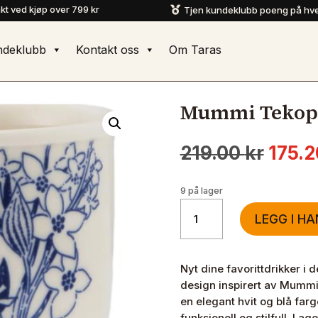
akt ved kjøp over 799 kr
Tjen kundeklubb poeng på hve

ndeklubb
Kontakt oss
Om Taras
Mummi Tekopp
Oppri
219.00
kr
175.
pris
var:
9 på lager
219.0
Mummi
LEGG I H
Tekopp
Haru
26cl
Nyt dine favorittdrikker 
antall
design inspirert av Mummi
en elegant hvit og blå fa
funksjonell og stilfull. La