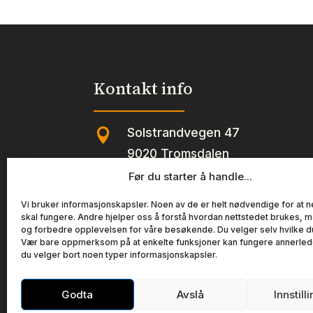
asjett
emal
299.00 kr.
239.20 kr.
19cm
0,37
Ferieklar
I
2026
Hag
antall
antal
Kontakt info
Solstrandvegen 47

9020 Tromsdalen
Før du starter å handle...

post@taras.no
Vi bruker informasjonskapsler. Noen av de er helt nødvendige for at n
skal fungere. Andre hjelper oss å forstå hvordan nettstedet brukes, må

+47 90 91 29 13
og forbedre opplevelsen for våre besøkende. Du velger selv hvilke du v
Vær bare oppmerksom på at enkelte funksjoner kan fungere annerle
du velger bort noen typer informasjonskapsler.
Copyright © T EN AS – Alle priser er inklusiv
Godta
Avslå
Innstill
Org nr:
925 821 640