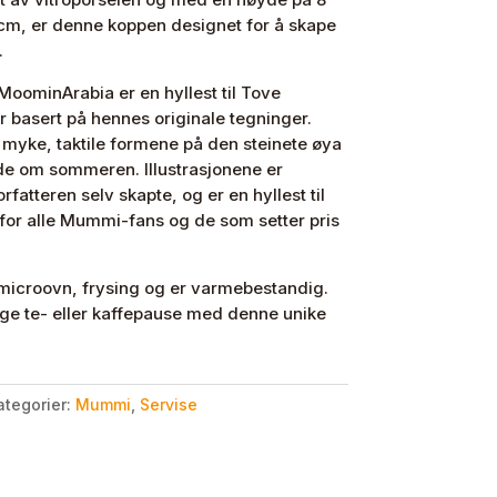
cm, er denne koppen designet for å skape
.
oominArabia er en hyllest til Tove
r basert på hennes originale tegninger.
e myke, taktile formene på den steinete øya
e om sommeren. Illustrasjonene er
rfatteren selv skapte, og er en hyllest til
t for alle Mummi-fans og de som setter pris
microovn, frysing og er varmebestandig.
glige te- eller kaffepause med denne unike
ategorier:
Mummi
,
Servise