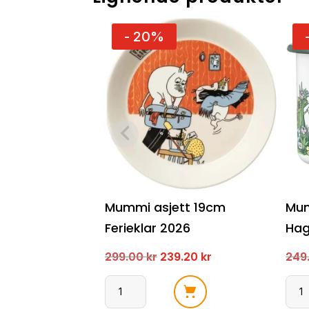
- 20%
Mummi asjett 19cm
Mum
Ferieklar 2026
Ha
Opprinnelig
Nåværende
299.00
kr
239.20
kr
249
pris
pris
Mummi
Mum
var:
er: