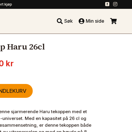
.
.
rt kjøp





Søk
Min side
.
 Haru 26cl
nnelig
Nåværende
20
kr
pris
er:
0 kr.
175.20 kr.
ANDLEKURV
i denne sjarmerende Haru tekoppen med et
-universet. Med en kapasitet på 26 cl og
rgesammensetning, er denne tekoppen både
get av vitroporselen og med en høyde på 8