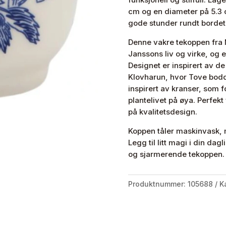
cm og en diameter på 5.3 
gode stunder rundt bordet
Denne vakre tekoppen fra M
Janssons liv og virke, og e
Designet er inspirert av d
Klovharun, hvor Tove bodd
inspirert av kranser, som fo
plantelivet på øya. Perfek
på kvalitetsdesign.
Koppen tåler maskinvask, 
Legg til litt magi i din da
og sjarmerende tekoppen.
Produktnummer:
105688
K