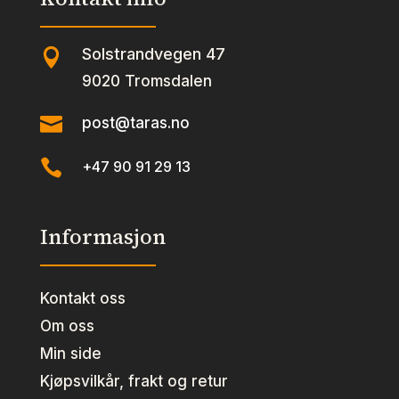
Solstrandvegen 47

9020 Tromsdalen

post@taras.no

+47 90 91 29 13
Informasjon
Kontakt oss
Om oss
Min side
Kjøpsvilkår, frakt og retur