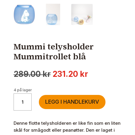
Mummi telysholder
Mummitrollet blå
Opprinnelig
Nåværende
289.00
kr
231.20
kr
pris
pris
var:
er:
4 på lager
289.00 kr.
231.20 kr.
Mummi
LEGG I HANDLEKURV
telysholder
Mummitrollet
blå
Denne flotte telysholderen er like fin som en liten
antall
skål for smågodt eller peanøtter. Den er laget i