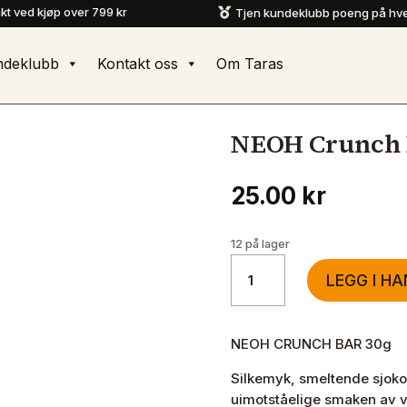
akt ved kjøp over 799 kr
Tjen kundeklubb poeng på hve

ndeklubb
Kontakt oss
Om Taras
NEOH Crunch B
25.00
kr
12 på lager
NEOH
LEGG I H
Crunch
Bar
Sukkerfri
NEOH CRUNCH BAR 30g
30g
antall
Silkemyk, smeltende sjoko
uimotståelige smaken av 