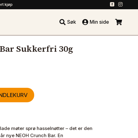
.
.
rt kjøp





Søk
Min side
.
ar Sukkerfri 30g
ANDLEKURV
lade møter sprø hasselnøtter – det er den
vår nye NEOH Crunch Bar. En